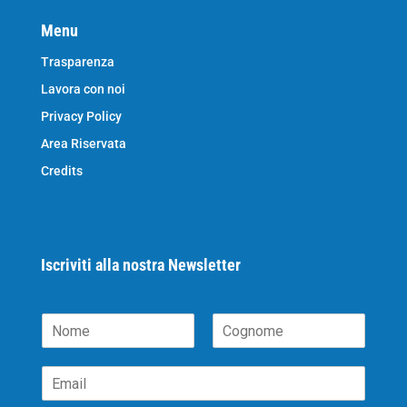
Menu
Trasparenza
Lavora con noi
Privacy Policy
Area Riservata
Credits
Iscriviti alla nostra Newsletter
N
o
N
C
m
o
o
E
e
m
g
m
*
e
n