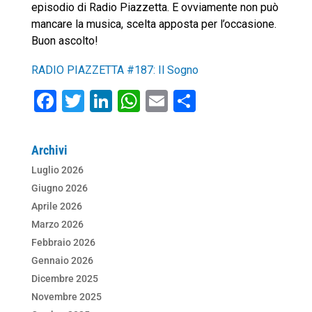
episodio di Radio Piazzetta. E ovviamente non può
mancare la musica, scelta apposta per l’occasione.
Buon ascolto!
RADIO PIAZZETTA #187: Il Sogno
F
T
Li
W
E
C
a
wi
n
h
m
o
c
tt
k
at
ai
n
Archivi
e
er
e
s
l
di
Luglio 2026
b
dI
A
vi
Giugno 2026
o
n
p
di
Aprile 2026
Marzo 2026
o
p
Febbraio 2026
k
Gennaio 2026
Dicembre 2025
Novembre 2025