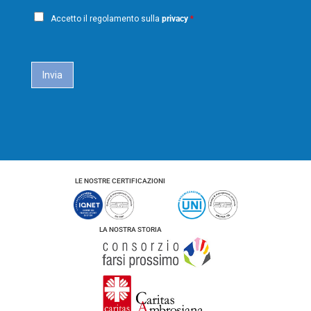
a
o
P
i
m
Accetto il regolamento sulla
privacy
*
e
r
l
i
*
c
a
Invia
c
y
*
LE NOSTRE CERTIFICAZIONI
LA NOSTRA STORIA