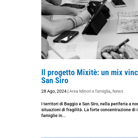
Il progetto Mixitè: un mix vin
San Siro
28 Ago, 2024
|
Area Minori e famiglia
,
News
I territori di Baggio e San Siro, nella periferia a 
situazioni di fragilità. La forte concentrazione di
famiglie in...