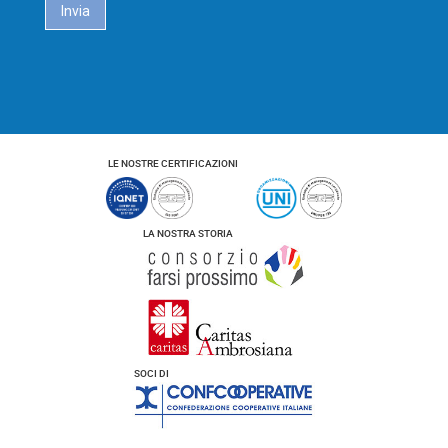
a
Invia
c
y
*
LE NOSTRE CERTIFICAZIONI
LA NOSTRA STORIA
SOCI DI