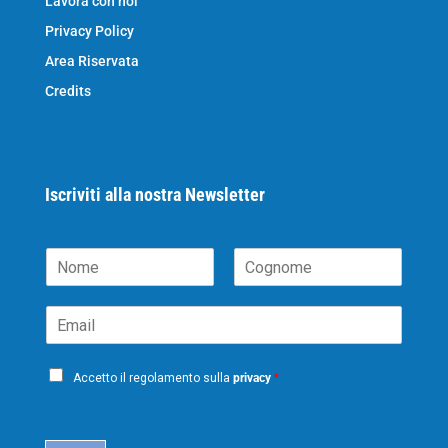
Lavora con noi
Privacy Policy
Area Riservata
Credits
Iscriviti alla nostra Newsletter
N
o
N
C
m
o
o
E
e
m
g
m
*
e
n
a
o
P
i
m
Accetto il regolamento sulla
privacy
*
e
r
l
i
*
c