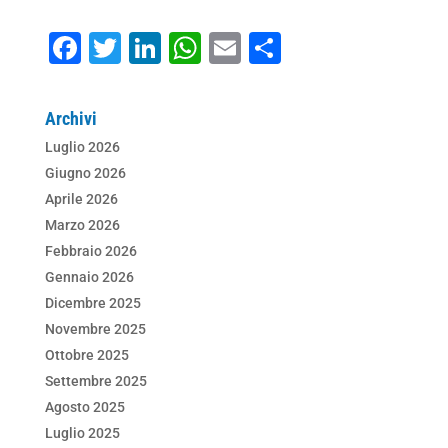
F
T
Li
W
E
C
a
wi
n
h
m
o
c
tt
k
at
ai
n
Archivi
e
er
e
s
l
di
Luglio 2026
b
dI
A
vi
Giugno 2026
o
n
p
di
Aprile 2026
Marzo 2026
o
p
Febbraio 2026
k
Gennaio 2026
Dicembre 2025
Novembre 2025
Ottobre 2025
Settembre 2025
Agosto 2025
Luglio 2025