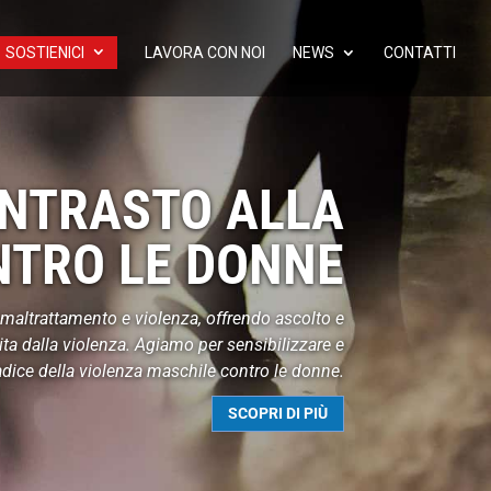
SOSTIENICI
LAVORA CON NOI
NEWS
CONTATTI
NTRASTO ALLA
NTRO LE DONNE
maltrattamento e violenza, offrendo ascolto e
a dalla violenza. Agiamo per sensibilizzare e
radice della violenza maschile contro le donne.
SCOPRI DI PIÙ