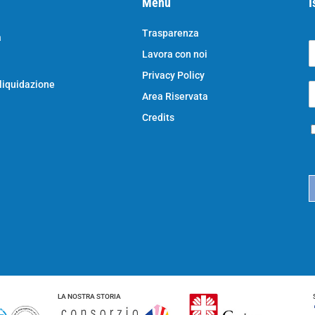
Menu
I
Trasparenza
a
Lavora con noi
o
N
Privacy Policy
o
 liquidazione
E
e
Area Riservata
*
e
a
Credits
P
i
r
l
i
*
c
a
c
y
*
LA NOSTRA STORIA