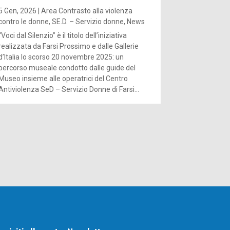
5 Gen, 2026
|
Area Contrasto alla violenza
contro le donne
,
SE.D. – Servizio donne
,
News
“Voci dal Silenzio” è il titolo dell’iniziativa
realizzata da Farsi Prossimo e dalle Gallerie
d’Italia lo scorso 20 novembre 2025: un
percorso museale condotto dalle guide del
Museo insieme alle operatrici del Centro
Antiviolenza SeD – Servizio Donne di Farsi...